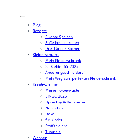
Blog
Rezepte
Pikante Speisen
Süße Köstlichkeiten
Drei-Länder-Kochen
Kleiderschrank
Mein Kleiderschrank
25 Kleider für 2025
Änderungsschneiderei
Mein Weg zum perfekten Kleiderschrank
Kreativzimmer
Meine To-Sew-Liste
BINGO 2025
Upcycling & Reparieren
Nützliches
Deko
für Kinder
Stoffspielerei
Tutorials
Wohnen