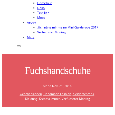
Hometour
Deko
Textilien
Möbel
Archiv
#ich nähe mir meine Mini-Garderobe 2017
Verfuchster Montag
Mary
Fuchshandschuhe
Maria
·
Nov. 21, 2016
·
Geschenkideen
, 
Handmade Fashion
, 
Kleiderschrank
, 
Kleidung
, 
Kreativzimmer
, 
Verfuchster Montag