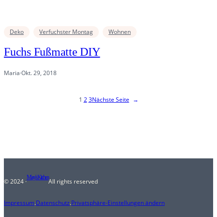
Deko
Verfuchster Montag
Wohnen
Fuchs Fußmatte DIY
Maria
·
Okt. 29, 2018
1
2
3
Nächste Seite
→
Mary's Kitchen
© 2024 ·
All rights reserved
Impressum
.
Datenschutz
.
Privatsphäre-Einstellungen ändern