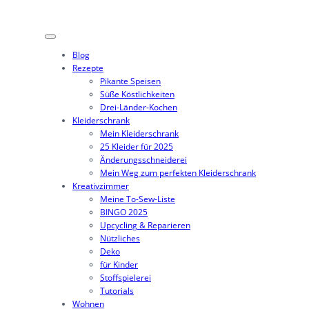
Zum
Inhalt
springen
Blog
Rezepte
Pikante Speisen
Süße Köstlichkeiten
Drei-Länder-Kochen
Kleiderschrank
Mein Kleiderschrank
25 Kleider für 2025
Änderungsschneiderei
Mein Weg zum perfekten Kleiderschrank
Kreativzimmer
Meine To-Sew-Liste
BINGO 2025
Upcycling & Reparieren
Nützliches
Deko
für Kinder
Stoffspielerei
Tutorials
Wohnen