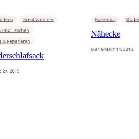
kideen
Kreativzimmer
Hometour
Stude
n und Taschen
Nähecke
g & Reparieren
Maria
·
März 14, 2015
erschlafsack
 21, 2015