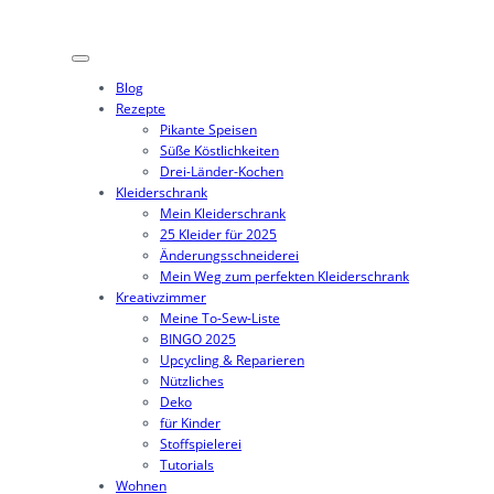
Zum
Inhalt
springen
Blog
Rezepte
Pikante Speisen
Süße Köstlichkeiten
Drei-Länder-Kochen
Kleiderschrank
Mein Kleiderschrank
25 Kleider für 2025
Änderungsschneiderei
Mein Weg zum perfekten Kleiderschrank
Kreativzimmer
Meine To-Sew-Liste
BINGO 2025
Upcycling & Reparieren
Nützliches
Deko
für Kinder
Stoffspielerei
Tutorials
Wohnen