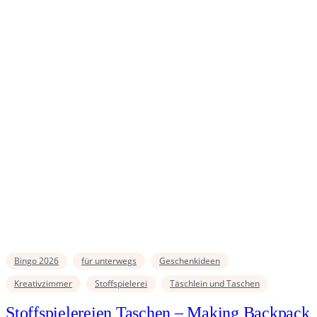
Bingo 2026
für unterwegs
Geschenkideen
Kreativzimmer
Stoffspielerei
Täschlein und Taschen
Stoffspielereien Taschen – Making Backpack