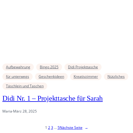
Aufbewahrung
Bingo 2025
Didi Projekttasche
für unterwegs
Geschenkideen
Kreativzimmer
Nützliches
Täschlein und Taschen
Didi Nr. 1 – Projekttasche für Sarah
Maria
·
März 28, 2025
1
2
3
…
5
Nächste Seite
→