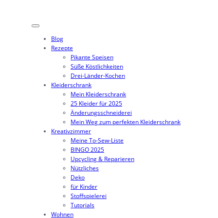
Zum
Inhalt
springen
Blog
Rezepte
Pikante Speisen
Süße Köstlichkeiten
Drei-Länder-Kochen
Kleiderschrank
Mein Kleiderschrank
25 Kleider für 2025
Änderungsschneiderei
Mein Weg zum perfekten Kleiderschrank
Kreativzimmer
Meine To-Sew-Liste
BINGO 2025
Upcycling & Reparieren
Nützliches
Deko
für Kinder
Stoffspielerei
Tutorials
Wohnen