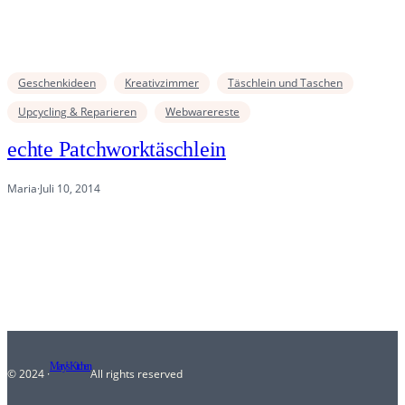
Geschenkideen
Kreativzimmer
Täschlein und Taschen
Upcycling & Reparieren
Webwarereste
echte Patchworktäschlein
Maria
·
Juli 10, 2014
Mary's Kitchen
© 2024 ·
All rights reserved