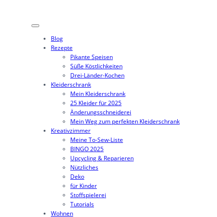
Zum
Inhalt
springen
Blog
Rezepte
Pikante Speisen
Süße Köstlichkeiten
Drei-Länder-Kochen
Kleiderschrank
Mein Kleiderschrank
25 Kleider für 2025
Änderungsschneiderei
Mein Weg zum perfekten Kleiderschrank
Kreativzimmer
Meine To-Sew-Liste
BINGO 2025
Upcycling & Reparieren
Nützliches
Deko
für Kinder
Stoffspielerei
Tutorials
Wohnen