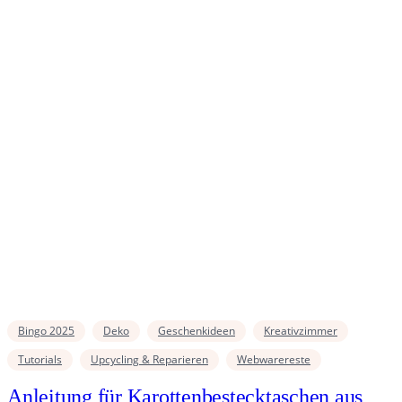
Bingo 2025
Deko
Geschenkideen
Kreativzimmer
Tutorials
Upcycling & Reparieren
Webwarereste
Anleitung für Karottenbestecktaschen aus