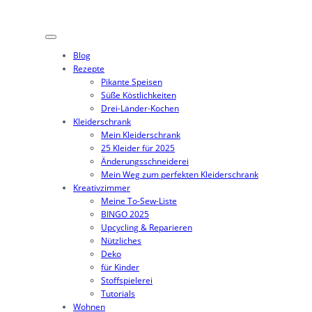
Blog
Rezepte
Pikante Speisen
Süße Köstlichkeiten
Drei-Länder-Kochen
Kleiderschrank
Mein Kleiderschrank
25 Kleider für 2025
Änderungsschneiderei
Mein Weg zum perfekten Kleiderschrank
Kreativzimmer
Meine To-Sew-Liste
BINGO 2025
Upcycling & Reparieren
Nützliches
Deko
für Kinder
Stoffspielerei
Tutorials
Wohnen