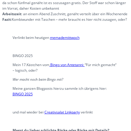
da schon fünfmal genäht ist es sozusagen gratis. Der Stoff war schon länger
im Vorrat, daher Kosten unbekannt
Arbeitszeit
: an einem Abend Zuschnitt, genäht verteilt über ein Wochenende
Fazit
:Kombiwunder mit Taschen – mehr braucht es hier nicht zusagen, oder?
Verlinkt beim heutigen
memademittwoch
BINGO 2025
Mein 17.Kästchen vom
Bingo von Antetanni:
“Für mich gemacht“
– logisch, oder?
Wer macht noch beim Bingo mit?
Meine ganzen Blogposts hierzu sammle ich übrigens hier:
BINGO 2025
und mal wieder bei
Creativsalat Linkparty
verlinkt
Magst du lieber schlichte Röcke oder Röcke mit Details?