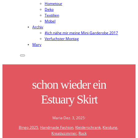
Hometour
Deko
Textilien
Möbel
Archiv
#ich nähe mir meine Mini-Garderobe 2017
Verfuchster Montag
Mary
schon wieder ein
Estuary Skirt
Maria
·
Dez. 3, 2025
·
Bingo 2025
, 
Handmade Fashion
, 
Kleiderschrank
, 
Kleidung
, 
Kreativzimmer
, 
Rock