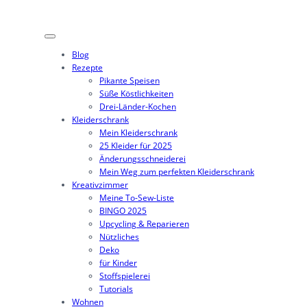
Blog
Rezepte
Pikante Speisen
Süße Köstlichkeiten
Drei-Länder-Kochen
Kleiderschrank
Mein Kleiderschrank
25 Kleider für 2025
Änderungsschneiderei
Mein Weg zum perfekten Kleiderschrank
Kreativzimmer
Meine To-Sew-Liste
BINGO 2025
Upcycling & Reparieren
Nützliches
Deko
für Kinder
Stoffspielerei
Tutorials
Wohnen