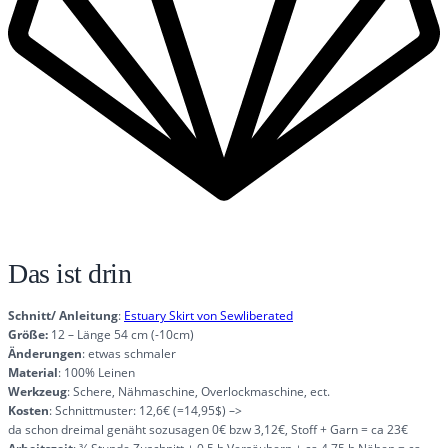
Das ist drin
Schnitt/ Anleitung
:
Estuary Skirt von Sewliberated
Größe:
12 – Länge 54 cm (-10cm)
Änderungen
: etwas schmaler
Material
: 100% Leinen
Werkzeug
: Schere, Nähmaschine, Overlockmaschine, ect.
Kosten
: Schnittmuster: 12,6€ (=14,95$) –>
da schon dreimal genäht sozusagen 0€ bzw 3,12€, Stoff + Garn = ca 23€