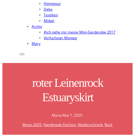
Hometour
Deko
Textilien
Möbel
Archiv
#ich nähe mir meine Mini-Garderobe 2017
Verfuchster Montag
Mary
roter Leinenrock
Estuaryskirt
Maria
·
Mai 7, 2025
·
Bingo 2025
, 
Handmade Fashion
, 
Kleiderschrank
, 
Rock