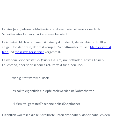
Letztes Jahr (Februar – Mai) entstand dieser rote Leinenrock nach dem
Schnittmuster Estuary Skirt von sewliberated.
Es ist tatsächlich schon mein 4.Estuaryskirt, der 3., den ich hier aufn Blog
zeige. Und der erste, der fast komplett Schnittmustertreu ist.
Mein erster ist
hier
und
mein zweiter ist hier
vorgestellt.
Es war ein Leinenreststück (145 x 120 cm) im Stoffladen. Festes Leinen.
Leuchtend, aber sehr schönes rot. Perfekt für einen Rock.
wenig Stoff wird viel Rock
es sollte eigentlich ein Apfelrock werden
im Nahtschatten
Hilfsmittel getestet
Tascheneinblick
Knopflöcher
Eigentlich wollte ich diese Apfelborte unten drannähen, daher habe ich den