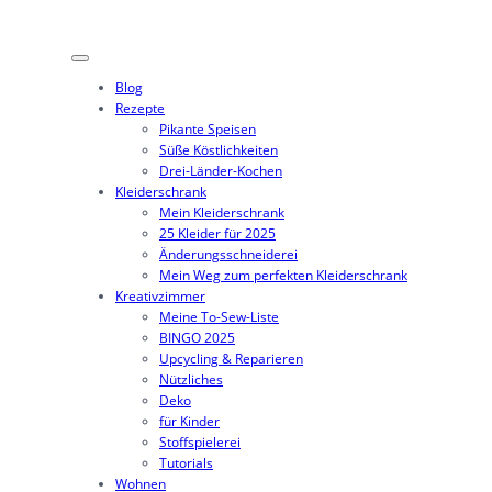
Zum
Inhalt
springen
Blog
Rezepte
Pikante Speisen
Süße Köstlichkeiten
Drei-Länder-Kochen
Kleiderschrank
Mein Kleiderschrank
25 Kleider für 2025
Änderungsschneiderei
Mein Weg zum perfekten Kleiderschrank
Kreativzimmer
Meine To-Sew-Liste
BINGO 2025
Upcycling & Reparieren
Nützliches
Deko
für Kinder
Stoffspielerei
Tutorials
Wohnen