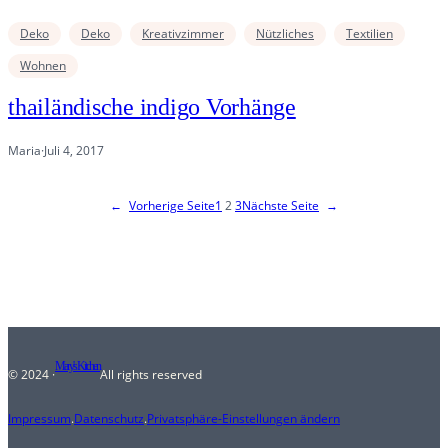
Deko
Deko
Kreativzimmer
Nützliches
Textilien
Wohnen
thailändische indigo Vorhänge
Maria
·
Juli 4, 2017
←
Vorherige Seite
1
2
3
Nächste Seite
→
Mary's Kitchen
© 2024 ·
All rights reserved
Impressum
.
Datenschutz
.
Privatsphäre-Einstellungen ändern