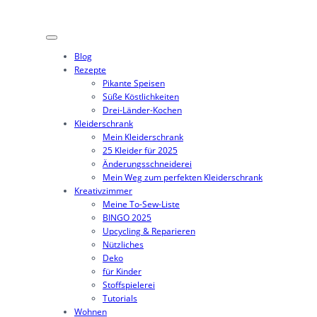
Blog
Rezepte
Pikante Speisen
Süße Köstlichkeiten
Drei-Länder-Kochen
Kleiderschrank
Mein Kleiderschrank
25 Kleider für 2025
Änderungsschneiderei
Mein Weg zum perfekten Kleiderschrank
Kreativzimmer
Meine To-Sew-Liste
BINGO 2025
Upcycling & Reparieren
Nützliches
Deko
für Kinder
Stoffspielerei
Tutorials
Wohnen