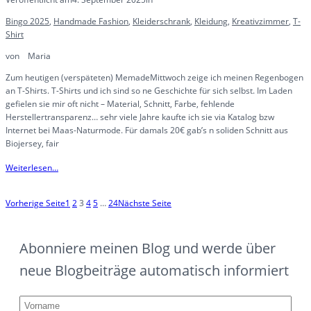
Bingo 2025
, 
Handmade Fashion
, 
Kleiderschrank
, 
Kleidung
, 
Kreativzimmer
, 
T-
Shirt
von
Maria
Zum heutigen (verspäteten) MemadeMittwoch zeige ich meinen Regenbogen
an T-Shirts. T-Shirts und ich sind so ne Geschichte für sich selbst. Im Laden
gefielen sie mir oft nicht – Material, Schnitt, Farbe, fehlende
Herstellertransparenz… sehr viele Jahre kaufte ich sie via Katalog bzw
Internet bei Maas-Naturmode. Für damals 20€ gab’s n soliden Schnitt aus
Biojersey, fair
Weiterlesen…
Vorherige Seite
1
2
3
4
5
…
24
Nächste Seite
Abonniere meinen Blog und werde über
neue Blogbeiträge automatisch informiert