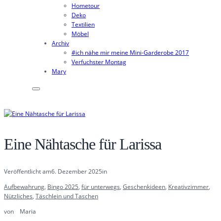
Hometour
Deko
Textilien
Möbel
Archiv
#ich nähe mir meine Mini-Garderobe 2017
Verfuchster Montag
Mary
Eine Nähtasche für Larissa
Veröffentlicht am
6. Dezember 2025
in
Aufbewahrung
, 
Bingo 2025
, 
für unterwegs
, 
Geschenkideen
, 
Kreativzimmer
, 
Nützliches
, 
Täschlein und Taschen
von
Maria