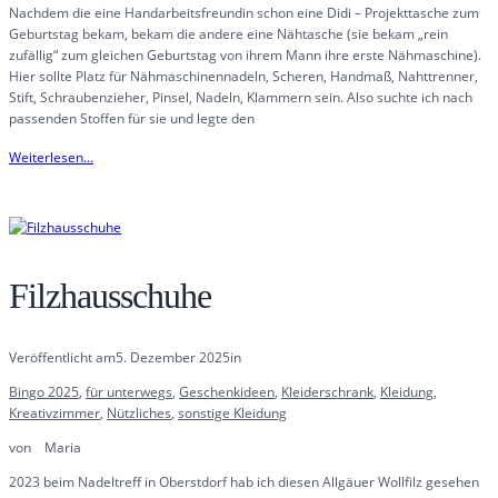
Nachdem die eine Handarbeitsfreundin schon eine Didi – Projekttasche zum
Geburtstag bekam, bekam die andere eine Nähtasche (sie bekam „rein
zufällig“ zum gleichen Geburtstag von ihrem Mann ihre erste Nähmaschine).
Hier sollte Platz für Nähmaschinennadeln, Scheren, Handmaß, Nahttrenner,
Stift, Schraubenzieher, Pinsel, Nadeln, Klammern sein. Also suchte ich nach
passenden Stoffen für sie und legte den
Weiterlesen…
Filzhausschuhe
Veröffentlicht am
5. Dezember 2025
in
Bingo 2025
, 
für unterwegs
, 
Geschenkideen
, 
Kleiderschrank
, 
Kleidung
, 
Kreativzimmer
, 
Nützliches
, 
sonstige Kleidung
von
Maria
2023 beim Nadeltreff in Oberstdorf hab ich diesen Allgäuer Wollfilz gesehen