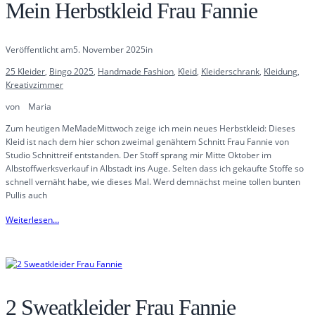
Mein Herbstkleid Frau Fannie
Veröffentlicht am
5. November 2025
in
25 Kleider
, 
Bingo 2025
, 
Handmade Fashion
, 
Kleid
, 
Kleiderschrank
, 
Kleidung
, 
Kreativzimmer
von
Maria
Zum heutigen MeMadeMittwoch zeige ich mein neues Herbstkleid: Dieses
Kleid ist nach dem hier schon zweimal genähtem Schnitt Frau Fannie von
Studio Schnittreif entstanden. Der Stoff sprang mir Mitte Oktober im
Albstoffwerksverkauf in Albstadt ins Auge. Selten dass ich gekaufte Stoffe so
schnell vernäht habe, wie dieses Mal. Werd demnächst meine tollen bunten
Pullis auch
Weiterlesen…
2 Sweatkleider Frau Fannie