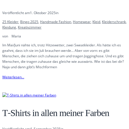
Veröffentlicht am
1. Oktober 2025
in
25 Kleider
, 
Bingo 2025
, 
Handmade Fashion
, 
Homewear
, 
Kleid
, 
Kleiderschrank
, 
Kleidung
, 
Kreativzimmer
von
Maria
Im Mai/Juni nähte ich, trotz Hitzewetter, zwei Sweatkleider. Als hätte ich es
geahnt, dass ich sie im Juli brauchen werde… Aber von vorn: es gibt
Menschen, die ziehen sich zuhause um und tragen Jogginghose. Und es gibt
Menschen, die tragen zuhause das gleiche wie auswärts. Wie ist das bei dir?
Naja und dann gibt’s Mischformen
Weiterlesen…
T-Shirts in allen meiner Farben
Veröffentlicht am
4. September 2025
in