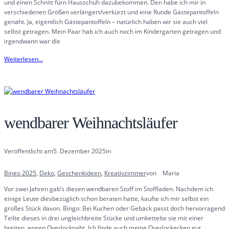
und einen Schnitt fürn Hausschuh dazubekommen. Den habe ich mir in
verschiedenen Größen verlängert/verkürzt und eine Runde Gästepantoffeln
genäht. Ja, eigentlich Gästepantoffeln – natürlich haben wir sie auch viel
selbst getragen. Mein Paar hab ich auch noch im Kindergarten getragen und
irgendwann war die
Weiterlesen…
wendbarer Weihnachtsläufer
Veröffentlicht am
5. Dezember 2025
in
Bingo 2025
, 
Deko
, 
Geschenkideen
, 
Kreativzimmer
von
Maria
Vor zwei Jahren gab’s diesen wendbaren Stoff im Stoffladen. Nachdem ich
einige Leute diesbezüglich schon beraten hatte, kaufte ich mir selbst ein
großes Stück davon. Bingo: Bei Kuchen oder Gebäck passt doch hervorragend
Teilte dieses in drei ungleichbreite Stücke und umkettelte sie mit einer
breiten, engen Overlocknaht. Ich finde auch meine Overlockecken gut