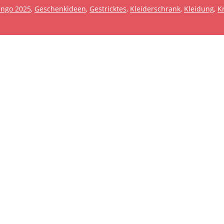
ingo 2025
, 
Geschenkideen
, 
Gestricktes
, 
Kleiderschrank
, 
Kleidung
, 
K