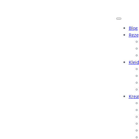
Blog
Reze
Klei
Krea