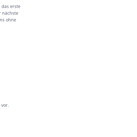
 das erste
r nächste
ens ohne
 vor.