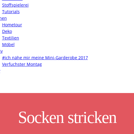
Stoffspielerei
Tutorials
nen
Hometour
Deko
Textilien
Möbel
iv
#ich nähe mir meine Mini-Garderobe 2017
Verfuchster Montag
y
Socken stricken