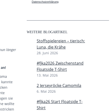
Datenschutzerklärung
.
WEITERE BLOGARTIKEL
Stoffspielereien – tierisch:
Luna, die Krähe
 nun länger
28. Juni 2026
#fjka2026 Zwischenstand
 an!
Floatside T-Shirt
13. Mai 2026
goma
 kannte
2 Jerseyröcke Camomila
ocken
6. Mai 2026
nte
ngen sie
#fjka26 Start Floatside T-
he wollte
Shirt
nstricken