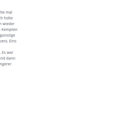
lte mal
h holte
am wieder
in Kempten
 günstige
ben). Eins
. Es war
 und dann
ängerer