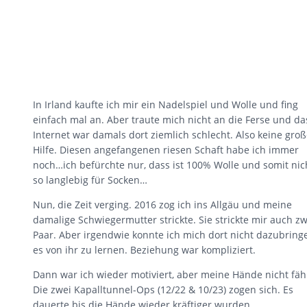
In Irland kaufte ich mir ein Nadelspiel und Wolle und fing
einfach mal an. Aber traute mich nicht an die Ferse und da
Internet war damals dort ziemlich schlecht. Also keine gro
Hilfe. Diesen angefangenen riesen Schaft habe ich immer
noch…ich befürchte nur, dass ist 100% Wolle und somit nic
so langlebig für Socken…
Nun, die Zeit verging. 2016 zog ich ins Allgäu und meine
damalige Schwiegermutter strickte. Sie strickte mir auch zw
Paar. Aber irgendwie konnte ich mich dort nicht dazubring
es von ihr zu lernen. Beziehung war kompliziert.
Dann war ich wieder motiviert, aber meine Hände nicht fäh
Die zwei Kapalltunnel-Ops (12/22 & 10/23) zogen sich. Es
dauerte bis die Hände wieder kräftiger wurden.