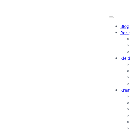
Blog
Reze
Klei
Krea