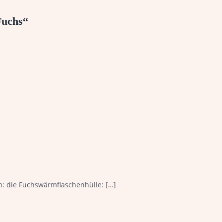
Fuchs“
n: die Fuchswärmflaschenhülle: […]