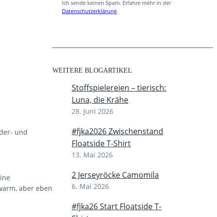
Ich sende keinen Spam. Erfahre mehr in der
Datenschutzerklärung
.
WEITERE BLOGARTIKEL
Stoffspielereien – tierisch:
Luna, die Krähe
28. Juni 2026
#fjka2026 Zwischenstand
rder- und
Floatside T-Shirt
13. Mai 2026
2 Jerseyröcke Camomila
eine
6. Mai 2026
 warm, aber eben
#fjka26 Start Floatside T-