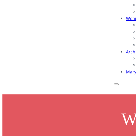
Woh
Arch
Mar
Wä