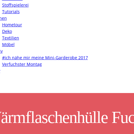
Stoffspielerei
Tutorials
nen
Hometour
Deko
Textilien
Möbel
iv
#ich nähe mir meine Mini-Garderobe 2017
Verfuchster Montag
y
rmflaschenhülle Fu