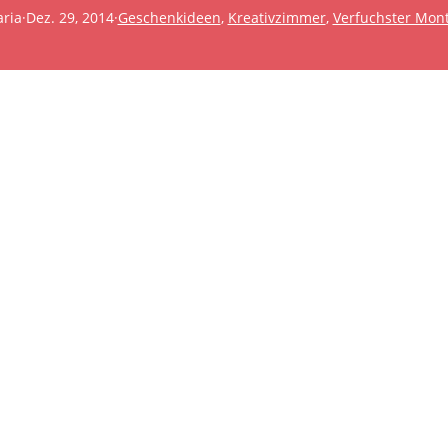
ria
·
Dez. 29, 2014
·
Geschenkideen
, 
Kreativzimmer
, 
Verfuchster Mon