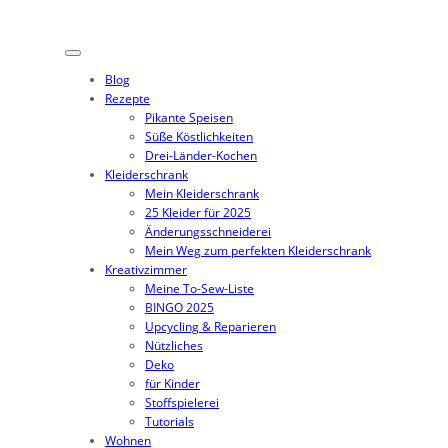
Zum
Inhalt
springen
Blog
Rezepte
Pikante Speisen
Süße Köstlichkeiten
Drei-Länder-Kochen
Kleiderschrank
Mein Kleiderschrank
25 Kleider für 2025
Änderungsschneiderei
Mein Weg zum perfekten Kleiderschrank
Kreativzimmer
Meine To-Sew-Liste
BINGO 2025
Upcycling & Reparieren
Nützliches
Deko
für Kinder
Stoffspielerei
Tutorials
Wohnen