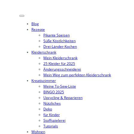
Zum
Inhalt
springen
Blog
Rezepte
Pikante Speisen
Süße Köstlichkeiten
Drei-Länder-Kochen
Kleiderschrank
Mein Kleiderschrank
25 Kleider für 2025
Änderungsschneiderei
Mein Weg zum perfekten Kleiderschrank
Kreativzimmer
Meine To-Sew-Liste
BINGO 2025
Upcycling & Reparieren
Nützliches
Deko
für Kinder
Stoffspielerei
Tutorials
Wohnen