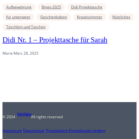
Aufbewahrung
Bingo 2025
Didi Projekttasche
für unterwegs
Geschenkideen
Kreativzimmer
Nützliches
Täschlein und Taschen
Didi Nr. 1 – Projekttasche für Sarah
Maria
·
März 28, 2025
Mary's Kitchen
© 2024 ·
All rights reserved
Impressum
.
Datenschutz
.
Privatsphäre-Einstellungen ändern