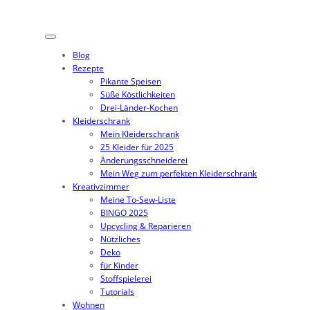
Zum
Inhalt
springen
Blog
Rezepte
Pikante Speisen
Süße Köstlichkeiten
Drei-Länder-Kochen
Kleiderschrank
Mein Kleiderschrank
25 Kleider für 2025
Änderungsschneiderei
Mein Weg zum perfekten Kleiderschrank
Kreativzimmer
Meine To-Sew-Liste
BINGO 2025
Upcycling & Reparieren
Nützliches
Deko
für Kinder
Stoffspielerei
Tutorials
Wohnen