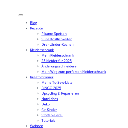
Blog
Rezepte
Pikante Speisen
Süße Köstlichkeiten
Drei-Länder-Kochen
Kleiderschrank
Mein Kleiderschrank
25 Kleider für 2025
Änderungsschneiderei
Mein Weg zum perfekten Kleiderschrank
Kreativzimmer
Meine To-Sew-Liste
BINGO 2025
Upcycling & Reparieren
Nützliches
Deko
für Kinder
Stoffspielerei
Tutorials
Wohnen