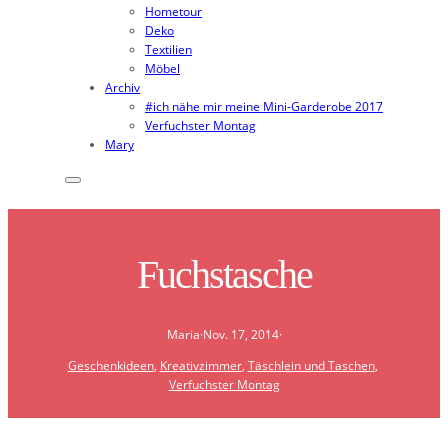
Hometour
Deko
Textilien
Möbel
Archiv
#ich nähe mir meine Mini-Garderobe 2017
Verfuchster Montag
Mary
Fuchstasche
Maria
·
Nov. 17, 2014
·
Geschenkideen
, 
Kreativzimmer
, 
Täschlein und Taschen
, 
Verfuchster Montag