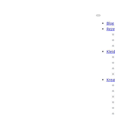
Blog
Reze
Klei
Krea