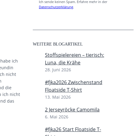
Ich sende keinen Spam. Erfahre mehr in der
Datenschutzerklärung
.
WEITERE BLOGARTIKEL
Stoffspielereien – tierisch:
 habe ich
Luna, die Krähe
reundin
28. Juni 2026
ch nicht
n
#fjka2026 Zwischenstand
nd die
Floatside T-Shirt
 ich nicht
13. Mai 2026
und das
2 Jerseyröcke Camomila
6. Mai 2026
#fjka26 Start Floatside T-