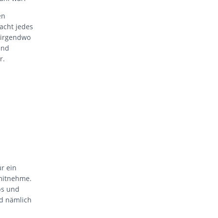
en
acht jedes
 irgendwo
und
r.
ur ein
mitnehme.
ps und
nd nämlich