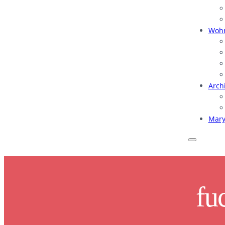
Woh
Arch
Mar
fu