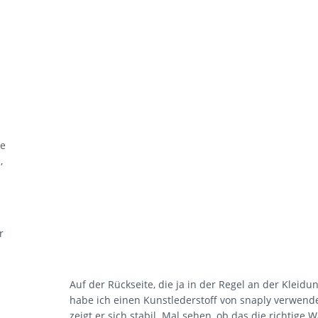
re
,
r
Auf der Rückseite, die ja in der Regel an der Kleidung
habe ich einen Kunstlederstoff von snaply verwende
zeigt er sich stabil. Mal sehen, ob das die richtige 