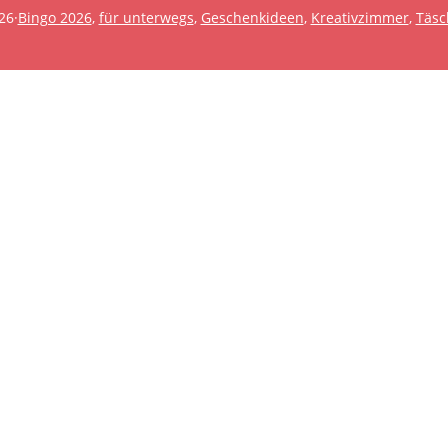
26
·
Bingo 2026
, 
für unterwegs
, 
Geschenkideen
, 
Kreativzimmer
, 
Täsc