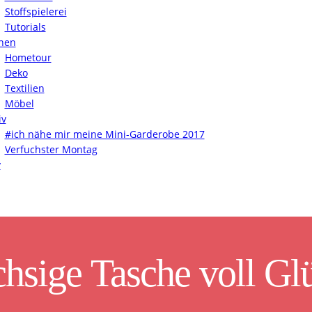
Stoffspielerei
Tutorials
nen
Hometour
Deko
Textilien
Möbel
iv
#ich nähe mir meine Mini-Garderobe 2017
Verfuchster Montag
y
chsige Tasche voll Gl