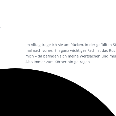
.
Im Alltag trage ich sie am Rücken, in der gefüllten 
mal nach vorne. Ein ganz wichtiges Fach ist das Rüc
mich – da befinden sich meine Wertsachen und mein
Also immer zum Körper hin getragen.