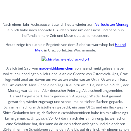
Nach einem Jahr Fuchspause läute ich heute wieder zum
Verfuchsten Montag
ein! Ich habe noch soo viele DIY-Ideen rund um den Fuchs und habe nun
hoffentlich mehr Zeit und Muse sie auch umzusetzen.
Heute zeige ich euch ein Ergebnis von dem Siebdruckworkshop bei
Haend
Meid
in Graz vorletztes Wochenende.
Als ich bei Gabi von
madewithbluemchen
von haend meid gelesen habe,
wollte ich unbedingt hin. Ich ziehe ja an die Grenze von Österreich. Ups, Graz
liegt wohl total am davon am weitesten entferntester Ort in Österreich. Fast
600 km einfach. Mist. Ohne einen Tag Urlaub zu weit. Tja, welch ein Zufall, der
Montag war dann ein/der deutscher Feiertag. Also schnell angemeldet.
Darauf hingefiebert. Krank geworden. Abgesagt. Wieder fast gesund
geworden, wieder zugesagt und schnell meine sieben Sachen gepackt.
Schnell einfach drei Unistoffe eingepackt, ein paar UFOs und ein fleckiges T-
Shirt. Gedanken bezüglich Siebdruckschablonenideen habe ich mir allerdings
keine gemacht. Untypisch. Vor Ort dann nach der Einführung, ja, wer schon
eine Schablone hat, der kann da drüben schon anfangen und die anderen
dürfen hier ihre Schablonen schneiden. Alle bis auf drei incl. mir gingen schon