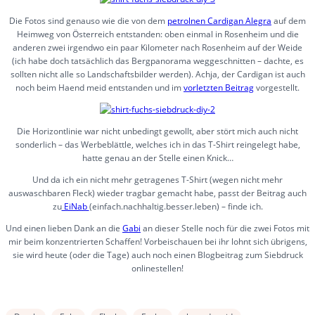
Die Fotos sind genauso wie die von dem
petrolnen Cardigan Alegra
auf dem
Heimweg von Österreich entstanden: oben einmal in Rosenheim und die
anderen zwei irgendwo ein paar Kilometer nach Rosenheim auf der Weide
(ich habe doch tatsächlich das Bergpanorama weggeschnitten – dachte, es
sollten nicht alle so Landschaftsbilder werden). Achja, der Cardigan ist auch
noch beim Haend meid entstanden und im
vorletzten Beitrag
vorgestellt.
Die Horizontlinie war nicht unbedingt gewollt, aber stört mich auch nicht
sonderlich – das Werbeblättle, welches ich in das T-Shirt reingelegt habe,
hatte genau an der Stelle einen Knick…
Und da ich ein nicht mehr getragenes T-Shirt (wegen nicht mehr
auswaschbaren Fleck) wieder tragbar gemacht habe, passt der Beitrag auch
zu
EiNab
(einfach.nachhaltig.besser.leben) – finde ich.
Und einen lieben Dank an die
Gabi
an dieser Stelle noch für die zwei Fotos mit
mir beim konzentrierten Schaffen! Vorbeischauen bei ihr lohnt sich übrigens,
sie wird heute (oder die Tage) auch noch einen Blogbeitrag zum Siebdruck
onlinestellen!