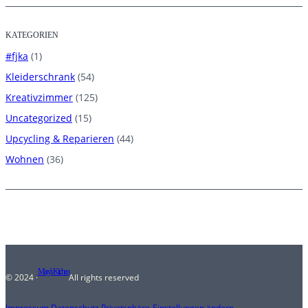
KATEGORIEN
#fjka
(1)
Kleiderschrank
(54)
Kreativzimmer
(125)
Uncategorized
(15)
Upcycling & Reparieren
(44)
Wohnen
(36)
Mary's Kitchen
© 2024 ·
All rights reserved
Impressum
.
Datenschutz
.
Privatsphäre-Einstellungen ändern