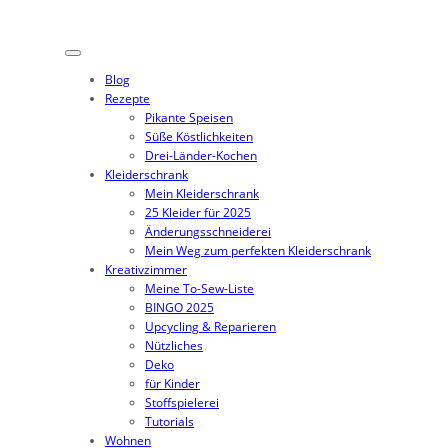
Blog
Rezepte
Pikante Speisen
Süße Köstlichkeiten
Drei-Länder-Kochen
Kleiderschrank
Mein Kleiderschrank
25 Kleider für 2025
Änderungsschneiderei
Mein Weg zum perfekten Kleiderschrank
Kreativzimmer
Meine To-Sew-Liste
BINGO 2025
Upcycling & Reparieren
Nützliches
Deko
für Kinder
Stoffspielerei
Tutorials
Wohnen