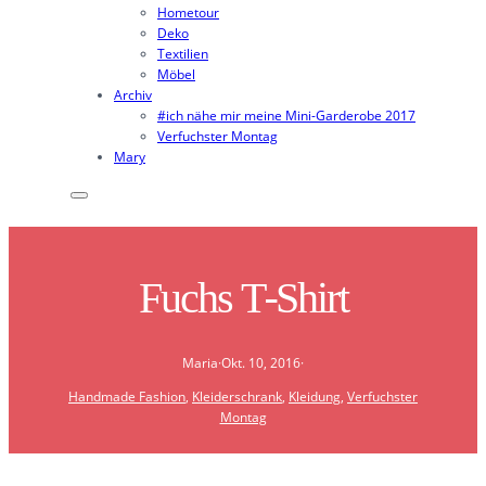
Hometour
Deko
Textilien
Möbel
Archiv
#ich nähe mir meine Mini-Garderobe 2017
Verfuchster Montag
Mary
Fuchs T-Shirt
Maria
·
Okt. 10, 2016
·
Handmade Fashion
, 
Kleiderschrank
, 
Kleidung
, 
Verfuchster
Montag