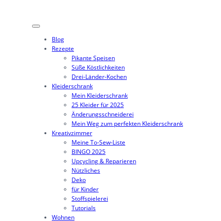
Zum
Inhalt
springen
Blog
Rezepte
Pikante Speisen
Süße Köstlichkeiten
Drei-Länder-Kochen
Kleiderschrank
Mein Kleiderschrank
25 Kleider für 2025
Änderungsschneiderei
Mein Weg zum perfekten Kleiderschrank
Kreativzimmer
Meine To-Sew-Liste
BINGO 2025
Upcycling & Reparieren
Nützliches
Deko
für Kinder
Stoffspielerei
Tutorials
Wohnen