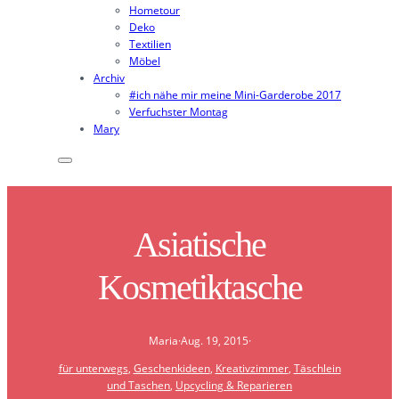
Hometour
Deko
Textilien
Möbel
Archiv
#ich nähe mir meine Mini-Garderobe 2017
Verfuchster Montag
Mary
Asiatische
Kosmetiktasche
Maria
·
Aug. 19, 2015
·
für unterwegs
, 
Geschenkideen
, 
Kreativzimmer
, 
Täschlein
und Taschen
, 
Upcycling & Reparieren