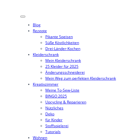
Blog
Rezepte
Pikante Speisen
Süße Köstlichkeiten
Drei-Länder-Kochen
Kleiderschrank
Mein Kleiderschrank
25 Kleider für 2025
Änderungsschneiderei
Mein Weg zum perfekten Kleiderschrank
Kreativzimmer
Meine To-Sew-Liste
BINGO 2025
Upcycling & Reparieren
Nützliches
Deko
für Kinder
Stoffspielerei
Tutorials
Wohnen