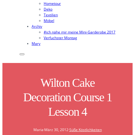
Hometour
Deko
Textilien
Möbel
Archiv
#ich nähe mir meine Mini-Garderobe 2017
Verfuchster Montag
Mary
Wilton Cake
Decoration Course 1
Lesson 4
Maria
·
März 30, 2012
·
Süße Köstlichkeiten