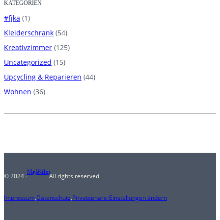
KATEGORIEN
#fjka
(1)
Kleiderschrank
(54)
Kreativzimmer
(125)
Uncategorized
(15)
Upcycling & Reparieren
(44)
Wohnen
(36)
Mary's Kitchen
© 2024 ·
All rights reserved
Impressum
.
Datenschutz
.
Privatsphäre-Einstellungen ändern