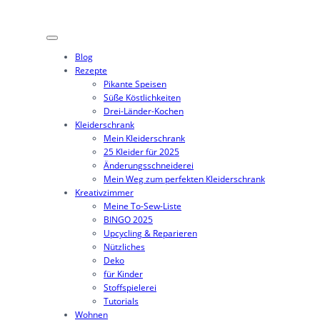
Blog
Rezepte
Pikante Speisen
Süße Köstlichkeiten
Drei-Länder-Kochen
Kleiderschrank
Mein Kleiderschrank
25 Kleider für 2025
Änderungsschneiderei
Mein Weg zum perfekten Kleiderschrank
Kreativzimmer
Meine To-Sew-Liste
BINGO 2025
Upcycling & Reparieren
Nützliches
Deko
für Kinder
Stoffspielerei
Tutorials
Wohnen