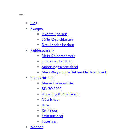
Zum
Inhalt
springen
Blog
Rezepte
Pikante Speisen
Süße Köstlichkeiten
Drei-Länder-Kochen
Kleiderschrank
Mein Kleiderschrank
25 Kleider für 2025
Änderungsschneiderei
Mein Weg zum perfekten Kleiderschrank
Kreativzimmer
Meine To-Sew-Liste
BINGO 2025
Upcycling & Reparieren
Nützliches
Deko
für Kinder
Stoffspielerei
Tutorials
Wohnen