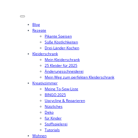
Zum
Inhalt
springen
Blog
Rezepte
Pikante Speisen
Süße Köstlichkeiten
Drei-Länder-Kochen
Kleiderschrank
Mein Kleiderschrank
25 Kleider für 2025
Änderungsschneiderei
Mein Weg zum perfekten Kleiderschrank
Kreativzimmer
Meine To-Sew-Liste
BINGO 2025
Upcycling & Reparieren
Nützliches
Deko
für Kinder
Stoffspielerei
Tutorials
Wohnen