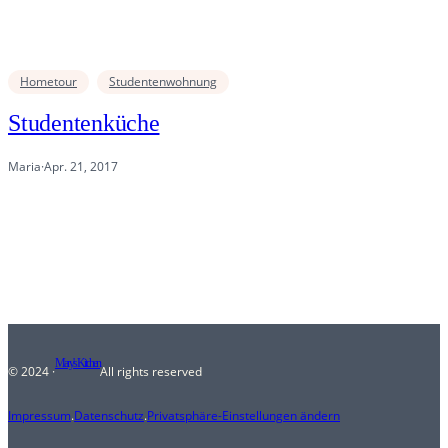
Hometour
Studentenwohnung
Studentenküche
Maria
·
Apr. 21, 2017
Mary's Kitchen
© 2024 ·
All rights reserved
Impressum
.
Datenschutz
.
Privatsphäre-Einstellungen ändern