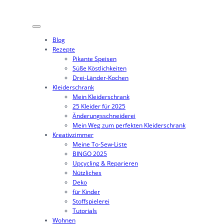
Zum
Inhalt
springen
Blog
Rezepte
Pikante Speisen
Süße Köstlichkeiten
Drei-Länder-Kochen
Kleiderschrank
Mein Kleiderschrank
25 Kleider für 2025
Änderungsschneiderei
Mein Weg zum perfekten Kleiderschrank
Kreativzimmer
Meine To-Sew-Liste
BINGO 2025
Upcycling & Reparieren
Nützliches
Deko
für Kinder
Stoffspielerei
Tutorials
Wohnen