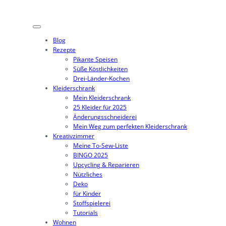
Zum
Inhalt
springen
Blog
Rezepte
Pikante Speisen
Süße Köstlichkeiten
Drei-Länder-Kochen
Kleiderschrank
Mein Kleiderschrank
25 Kleider für 2025
Änderungsschneiderei
Mein Weg zum perfekten Kleiderschrank
Kreativzimmer
Meine To-Sew-Liste
BINGO 2025
Upcycling & Reparieren
Nützliches
Deko
für Kinder
Stoffspielerei
Tutorials
Wohnen