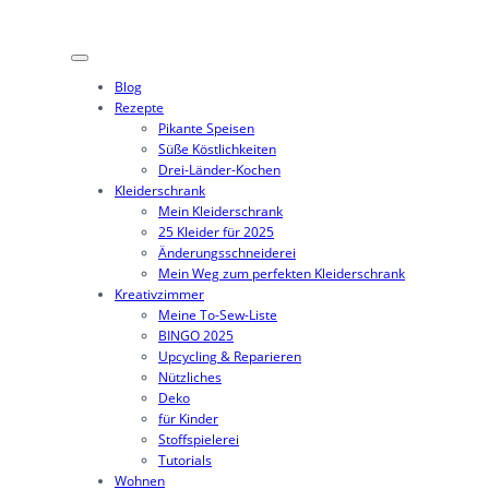
Zum
Inhalt
springen
Blog
Rezepte
Pikante Speisen
Süße Köstlichkeiten
Drei-Länder-Kochen
Kleiderschrank
Mein Kleiderschrank
25 Kleider für 2025
Änderungsschneiderei
Mein Weg zum perfekten Kleiderschrank
Kreativzimmer
Meine To-Sew-Liste
BINGO 2025
Upcycling & Reparieren
Nützliches
Deko
für Kinder
Stoffspielerei
Tutorials
Wohnen