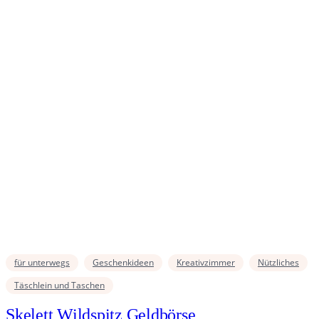
für unterwegs
Geschenkideen
Kreativzimmer
Nützliches
Täschlein und Taschen
Skelett Wildspitz Geldbörse