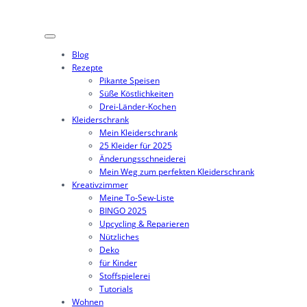
Zum
Inhalt
springen
Blog
Rezepte
Pikante Speisen
Süße Köstlichkeiten
Drei-Länder-Kochen
Kleiderschrank
Mein Kleiderschrank
25 Kleider für 2025
Änderungsschneiderei
Mein Weg zum perfekten Kleiderschrank
Kreativzimmer
Meine To-Sew-Liste
BINGO 2025
Upcycling & Reparieren
Nützliches
Deko
für Kinder
Stoffspielerei
Tutorials
Wohnen