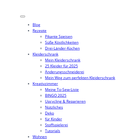
Blog
Rezepte
Pikante Speisen
Süße Köstlichkeiten
Drei-Länder-Kochen
Kleiderschrank
Mein Kleiderschrank
25 Kleider für 2025
Änderungsschneiderei
Mein Weg zum perfekten Kleiderschrank
Kreativzimmer
Meine To-Sew-Liste
BINGO 2025
Upcycling & Reparieren
Nützliches
Deko
für Kinder
Stoffspielerei
Tutorials
Wohnen