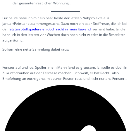
der gesamten restlichen Wohnung…
Für heute habe ich mir ein paar Reste der letzten Nähprojekte aus
Januar/Februar zusammengesucht. Dazu noch ein paar Stoffreste, die ich bei
der
letzten Stoffspielereien doch nicht in mein Kawandi
vernäht habe. Ja, die
habe ich in den letzten vier Wochen doch noch nicht wieder in die Restekiste
aufgeräumt…
So kam eine nette Sammlung dabei raus:
Fenster auf und los. Spoiler: mein Mann fand es grausam, ich solle es doch in
Zukunft draußen auf der Terrasse machen… ich weiß, er hat Recht…also
Empfehung an euch: gehts mit euren Resten raus und nicht nur ans Fenster…