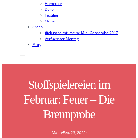
Hometour
Deko
Textilien
Möbel
Archiv
#ich nähe mir meine Mini-Garderobe 2017
Verfuchster Montag
Mary
Stoffspielereien im
Februar: Feuer – Die
Brennprobe
Maria
·
Feb. 23, 2025
·