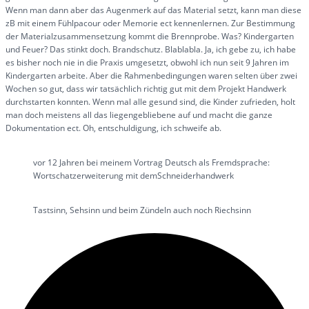
Wenn man dann aber das Augenmerk auf das Material setzt, kann man diese
zB mit einem Fühlpacour oder Memorie ect kennenlernen. Zur Bestimmung
der Materialzusammensetzung kommt die Brennprobe. Was? Kindergarten
und Feuer? Das stinkt doch. Brandschutz. Blablabla. Ja, ich gebe zu, ich habe
es bisher noch nie in die Praxis umgesetzt, obwohl ich nun seit 9 Jahren im
Kindergarten arbeite. Aber die Rahmenbedingungen waren selten über zwei
Wochen so gut, dass wir tatsächlich richtig gut mit dem Projekt Handwerk
durchstarten konnten. Wenn mal alle gesund sind, die Kinder zufrieden, holt
man doch meistens all das liegengebliebene auf und macht die ganze
Dokumentation ect. Oh, entschuldigung, ich schweife ab.
vor 12 Jahren bei meinem Vortrag Deutsch als Fremdsprache:
Wortschatzerweiterung mit demSchneiderhandwerk
Tastsinn, Sehsinn und beim Zündeln auch noch Riechsinn