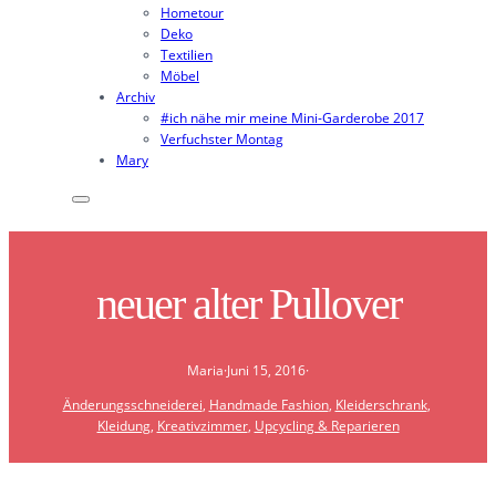
Hometour
Deko
Textilien
Möbel
Archiv
#ich nähe mir meine Mini-Garderobe 2017
Verfuchster Montag
Mary
neuer alter Pullover
Maria
·
Juni 15, 2016
·
Änderungsschneiderei
, 
Handmade Fashion
, 
Kleiderschrank
, 
Kleidung
, 
Kreativzimmer
, 
Upcycling & Reparieren