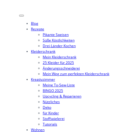
Blog
Rezepte
Pikante Speisen
Süße Köstlichkeiten
Drei-Länder-Kochen
Kleiderschrank
Mein Kleiderschrank
25 Kleider für 2025
Änderungsschneiderei
Mein Weg zum perfekten Kleiderschrank
Kreativzimmer
Meine To-Sew-Liste
BINGO 2025
Upcycling & Reparieren
Nützliches
Deko
für Kinder
Stoffspielerei
Tutorials
Wohnen