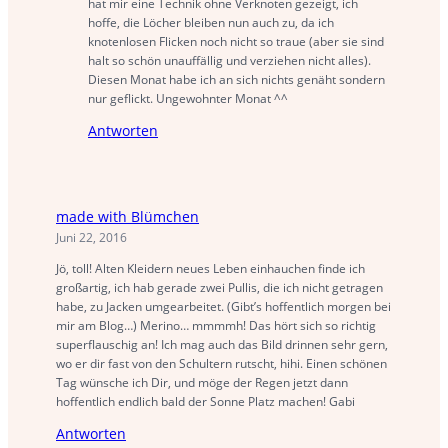
hat mir eine Technik ohne Verknoten gezeigt, ich
hoffe, die Löcher bleiben nun auch zu, da ich
knotenlosen Flicken noch nicht so traue (aber sie sind
halt so schön unauffällig und verziehen nicht alles).
Diesen Monat habe ich an sich nichts genäht sondern
nur geflickt. Ungewohnter Monat ^^
Antworten
made with Blümchen
Juni 22, 2016
Jö, toll! Alten Kleidern neues Leben einhauchen finde ich
großartig, ich hab gerade zwei Pullis, die ich nicht getragen
habe, zu Jacken umgearbeitet. (Gibt’s hoffentlich morgen bei
mir am Blog…) Merino… mmmmh! Das hört sich so richtig
superflauschig an! Ich mag auch das Bild drinnen sehr gern,
wo er dir fast von den Schultern rutscht, hihi. Einen schönen
Tag wünsche ich Dir, und möge der Regen jetzt dann
hoffentlich endlich bald der Sonne Platz machen! Gabi
Antworten