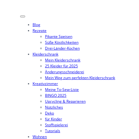
Blog
Rezepte
Pikante Speisen
Süße Köstlichkeiten
Drei-Länder-Kochen
Kleiderschrank
Mein Kleiderschrank
25 Kleider für 2025
Änderungsschneiderei
Mein Weg zum perfekten Kleiderschrank
Kreativzimmer
Meine To-Sew-Liste
BINGO 2025
Upcycling & Reparieren
Nützliches
Deko
für Kinder
Stoffspielerei
Tutorials
Wohnen