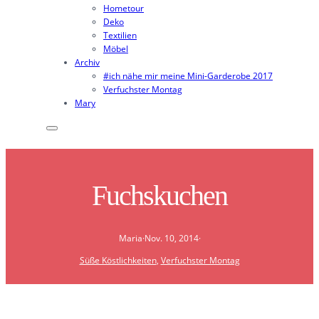
Hometour
Deko
Textilien
Möbel
Archiv
#ich nähe mir meine Mini-Garderobe 2017
Verfuchster Montag
Mary
Fuchskuchen
Maria
·
Nov. 10, 2014
·
Süße Köstlichkeiten
, 
Verfuchster Montag