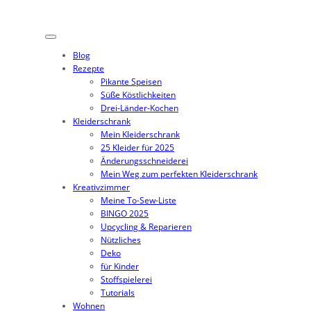
Zum
Inhalt
springen
Blog
Rezepte
Pikante Speisen
Süße Köstlichkeiten
Drei-Länder-Kochen
Kleiderschrank
Mein Kleiderschrank
25 Kleider für 2025
Änderungsschneiderei
Mein Weg zum perfekten Kleiderschrank
Kreativzimmer
Meine To-Sew-Liste
BINGO 2025
Upcycling & Reparieren
Nützliches
Deko
für Kinder
Stoffspielerei
Tutorials
Wohnen