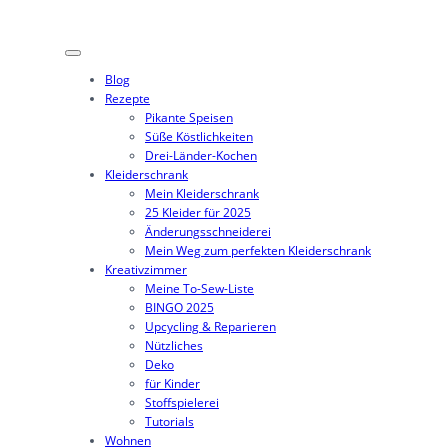
Zum
Inhalt
springen
Blog
Rezepte
Pikante Speisen
Süße Köstlichkeiten
Drei-Länder-Kochen
Kleiderschrank
Mein Kleiderschrank
25 Kleider für 2025
Änderungsschneiderei
Mein Weg zum perfekten Kleiderschrank
Kreativzimmer
Meine To-Sew-Liste
BINGO 2025
Upcycling & Reparieren
Nützliches
Deko
für Kinder
Stoffspielerei
Tutorials
Wohnen