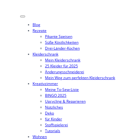
Zum
Inhalt
springen
Blog
Rezepte
Pikante Speisen
Süße Köstlichkeiten
Drei-Länder-Kochen
Kleiderschrank
Mein Kleiderschrank
25 Kleider für 2025
Änderungsschneiderei
Mein Weg zum perfekten Kleiderschrank
Kreativzimmer
Meine To-Sew-Liste
BINGO 2025
Upcycling & Reparieren
Nützliches
Deko
für Kinder
Stoffspielerei
Tutorials
Wohnen