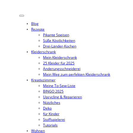
Zum
Inhalt
springen
Blog
Rezepte
Pikante Speisen
Süße Köstlichkeiten
Drei-Länder-Kochen
Kleiderschrank
Mein Kleiderschrank
25 Kleider für 2025
Änderungsschneiderei
Mein Weg zum perfekten Kleiderschrank
Kreativzimmer
Meine To-Sew-Liste
BINGO 2025
Upcycling & Reparieren
Nützliches
Deko
für Kinder
Stoffspielerei
Tutorials
Wohnen