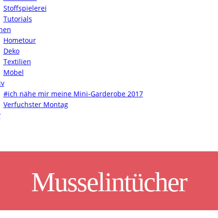
Stoffspielerei
Tutorials
nen
Hometour
Deko
Textilien
Möbel
iv
#ich nähe mir meine Mini-Garderobe 2017
Verfuchster Montag
y
Musselintücher