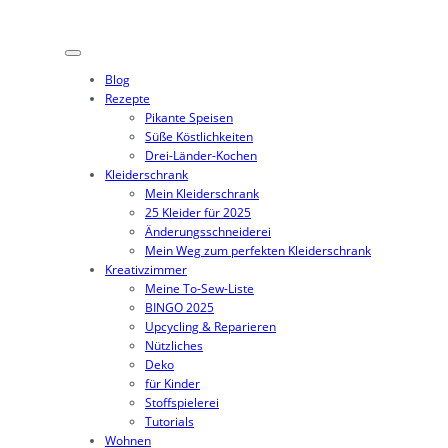
Zum
Inhalt
springen
Blog
Rezepte
Pikante Speisen
Süße Köstlichkeiten
Drei-Länder-Kochen
Kleiderschrank
Mein Kleiderschrank
25 Kleider für 2025
Änderungsschneiderei
Mein Weg zum perfekten Kleiderschrank
Kreativzimmer
Meine To-Sew-Liste
BINGO 2025
Upcycling & Reparieren
Nützliches
Deko
für Kinder
Stoffspielerei
Tutorials
Wohnen