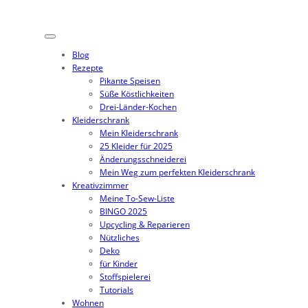
Zum
Inhalt
springen
Blog
Rezepte
Pikante Speisen
Süße Köstlichkeiten
Drei-Länder-Kochen
Kleiderschrank
Mein Kleiderschrank
25 Kleider für 2025
Änderungsschneiderei
Mein Weg zum perfekten Kleiderschrank
Kreativzimmer
Meine To-Sew-Liste
BINGO 2025
Upcycling & Reparieren
Nützliches
Deko
für Kinder
Stoffspielerei
Tutorials
Wohnen