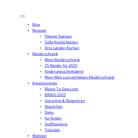
Zum
Inhalt
springen
Blog
Rezepte
Pikante Speisen
Süße Köstlichkeiten
Drei-Länder-Kochen
Kleiderschrank
Mein Kleiderschrank
25 Kleider für 2025
Änderungsschneiderei
Mein Weg zum perfekten Kleiderschrank
Kreativzimmer
Meine To-Sew-Liste
BINGO 2025
Upcycling & Reparieren
Nützliches
Deko
für Kinder
Stoffspielerei
Tutorials
Wohnen