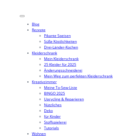
Zum
Inhalt
springen
Blog
Rezepte
Pikante Speisen
Süße Köstlichkeiten
Drei-Länder-Kochen
Kleiderschrank
Mein Kleiderschrank
25 Kleider für 2025
Änderungsschneiderei
Mein Weg zum perfekten Kleiderschrank
Kreativzimmer
Meine To-Sew-Liste
BINGO 2025
Upcycling & Reparieren
Nützliches
Deko
für Kinder
Stoffspielerei
Tutorials
Wohnen