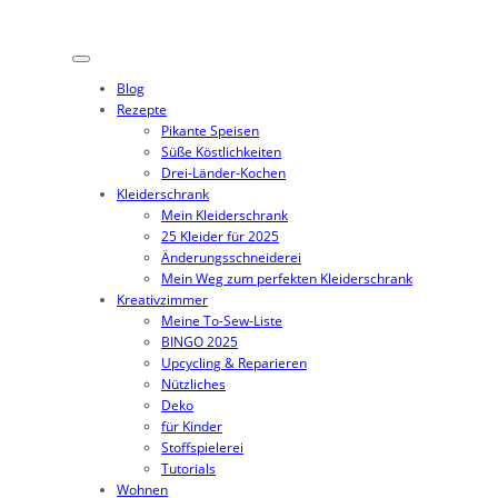
Zum
Inhalt
springen
Blog
Rezepte
Pikante Speisen
Süße Köstlichkeiten
Drei-Länder-Kochen
Kleiderschrank
Mein Kleiderschrank
25 Kleider für 2025
Änderungsschneiderei
Mein Weg zum perfekten Kleiderschrank
Kreativzimmer
Meine To-Sew-Liste
BINGO 2025
Upcycling & Reparieren
Nützliches
Deko
für Kinder
Stoffspielerei
Tutorials
Wohnen