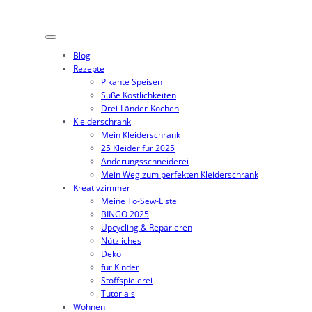
Zum
Inhalt
springen
Blog
Rezepte
Pikante Speisen
Süße Köstlichkeiten
Drei-Länder-Kochen
Kleiderschrank
Mein Kleiderschrank
25 Kleider für 2025
Änderungsschneiderei
Mein Weg zum perfekten Kleiderschrank
Kreativzimmer
Meine To-Sew-Liste
BINGO 2025
Upcycling & Reparieren
Nützliches
Deko
für Kinder
Stoffspielerei
Tutorials
Wohnen