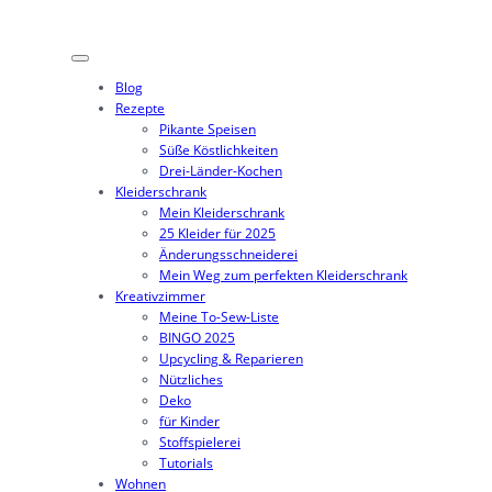
Zum
Inhalt
springen
Blog
Rezepte
Pikante Speisen
Süße Köstlichkeiten
Drei-Länder-Kochen
Kleiderschrank
Mein Kleiderschrank
25 Kleider für 2025
Änderungsschneiderei
Mein Weg zum perfekten Kleiderschrank
Kreativzimmer
Meine To-Sew-Liste
BINGO 2025
Upcycling & Reparieren
Nützliches
Deko
für Kinder
Stoffspielerei
Tutorials
Wohnen